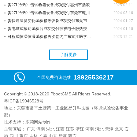
售各类可靠性环境试验设备的企业。长期为我国的汽车电子、医疗药
贺27L冷热冲击试验箱设备成功交付惠州市浩凌光电科技有限公司
2025-02-11
品、家用电器、手机通讯、散热风扇、LED、新能源行业供应着大...
贺27L冷热冲击试验箱设备成功交付东莞市乾川光电有限公司
2024-05-16
贺快速温度变化试验箱等设备成功交付东莞市凌德五金电子有限公司
2024-01-27
贺电磁式振动试验台成功交付硕祺电子散热技术（东莞）有限公司
2024-01-16
可程式恒温恒湿试验箱再次签约广东富江医学科技有限公司
2023-12-21
了解更多
18925536217
全国免费咨询热线:
Copyright © 2018-2020 PbootCMS All Rights Reserved.
粤ICP备19046528号
地址：东莞市常平土塘第一工业区易升科技园（环境试验设备事业
部）
技术支持：
东莞网站制作
主营区域：
广东
湖南
湖北
江西
江苏
浙江
河南
河北
天津
北京
安
徽
四川
重庆
吉林
长春
山东
新疆
西安