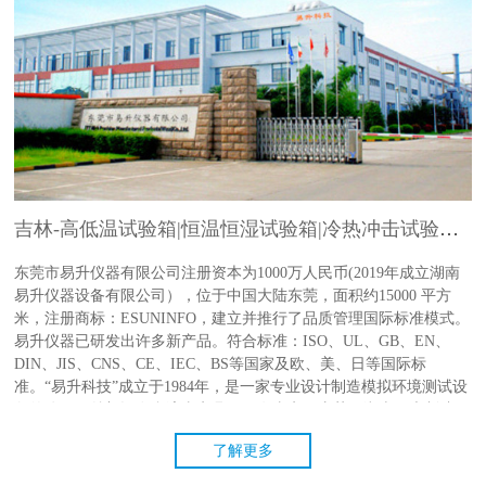
吉林-高低温试验箱|恒温恒湿试验箱|冷热冲击试验箱|老化试验设备-东莞市易升仪器有限公司
东莞市易升仪器有限公司注册资本为1000万人民币(2019年成立湖南
易升仪器设备有限公司），位于中国大陆东莞，面积约15000 平方
米，注册商标：ESUNINFO，建立并推行了品质管理国际标准模式。
易升仪器已研发出许多新产品。符合标准：ISO、UL、GB、EN、
DIN、JIS、CNS、CE、IEC、BS等国家及欧、美、日等国际标
准。“易升科技”成立于1984年，是一家专业设计制造模拟环境测试设
备的公司，总部设在台湾嘉义县，现有嘉义、东莞、湖南三大制造工
厂，总占地面积为18500㎡。公司拥有多项专利及认证，产品远销亚
了解更多
洲及欧洲等各国。 ESUNINFO的主要产品：东莞市易升仪器有限公
司是专业从事环境与可靠性试验设备研发、製造、销售与服务於一体