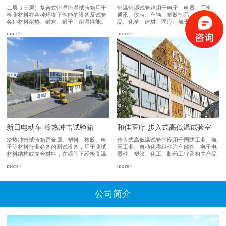
二层（三层）复合式恒温恒湿试验箱用于
恒温恒湿试验箱用于电子、电器、手机、
检测材料在各种环境下性能的设备及试验
通讯、仪表、车辆、塑胶制品、金属、食
各种材料耐热、耐寒、耐干、耐湿性能。
品、化学、建材、医疗、航天等在各种环
适合电子、电器、通讯、仪表、车辆、塑
境下性能的设备及试验各种材料耐热、耐
more>
more>
胶制品、金属、化学、建材等...
寒、耐干、耐湿性能...
新日电动车-冷热冲击试验箱
和佳医疗-步入式高低温试验室
冷热冲击试验箱是金属、塑料、橡胶、电
步入式高低温试验室应用于国防工业、航
子等材料行业必备的测试设备，用于测试
天工业、自动化零组件汽车部件、电子电
材料结构或复合材料，在瞬间下经极高温
器件、塑胶、化工、制药工业及相关产品
及极低温的连续环境下忍受的程度，得以
之耐热、耐寒测试，为产业界提供大型零
more>
more>
在最短时间内检测试...
件，半成品，成品之...
公司简介